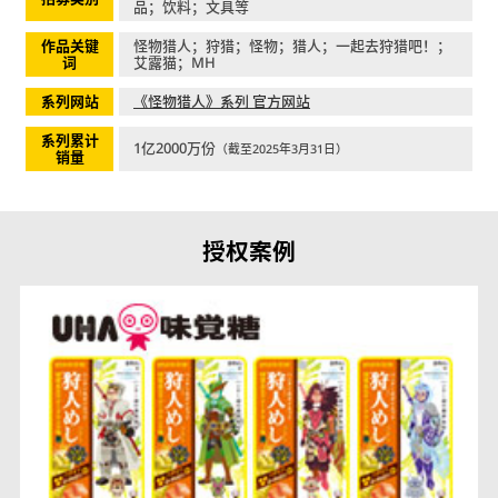
品；饮料；文具等
作品关键
怪物猎人；狩猎；怪物；猎人；一起去狩猎吧！；
词
艾露猫；MH
系列网站
《怪物猎人》系列 官方网站
系列累计
1亿2000万份
（截至2025年3月31日）
销量
授权案例