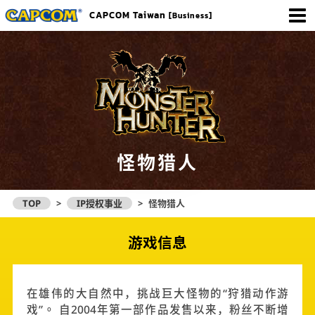
Menu
CAPCOM Taiwan
[Business]
怪物猎人
TOP
>
IP授权事业
>
怪物猎人
游戏信息
在雄伟的大自然中，挑战巨大怪物的“狩猎动作游
戏”。 自2004年第一部作品发售以来，粉丝不断增